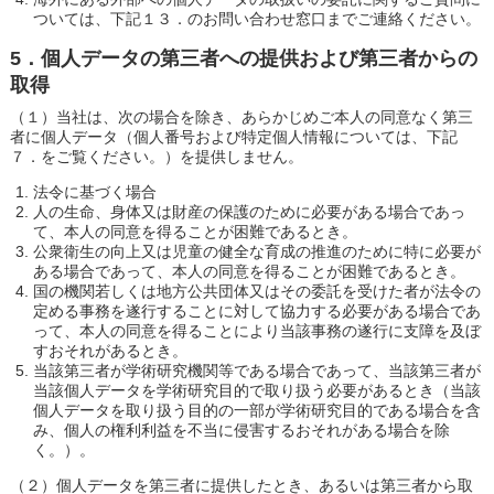
ついては、下記１３．のお問い合わせ窓口までご連絡ください。
5．個人データの第三者への提供および第三者からの
取得
（１）当社は、次の場合を除き、あらかじめご本人の同意なく第三
者に個人データ（個人番号および特定個人情報については、下記
７．をご覧ください。）を提供しません。
法令に基づく場合
人の生命、身体又は財産の保護のために必要がある場合であっ
て、本人の同意を得ることが困難であるとき。
公衆衛生の向上又は児童の健全な育成の推進のために特に必要が
ある場合であって、本人の同意を得ることが困難であるとき。
国の機関若しくは地方公共団体又はその委託を受けた者が法令の
定める事務を遂行することに対して協力する必要がある場合であ
って、本人の同意を得ることにより当該事務の遂行に支障を及ぼ
すおそれがあるとき。
当該第三者が学術研究機関等である場合であって、当該第三者が
当該個人データを学術研究目的で取り扱う必要があるとき（当該
個人データを取り扱う目的の一部が学術研究目的である場合を含
み、個人の権利利益を不当に侵害するおそれがある場合を除
く。）。
（２）個人データを第三者に提供したとき、あるいは第三者から取