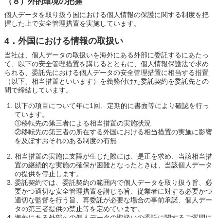
（８）外的環境の把握
個人データを取り扱う国における個人情報の保護に関する制度を把
握した上で安全管理措置を実施しています。
4．外国における情報の取扱い
当社は、個人データの取扱いを海外にある外部に委託するにあたっ
て、以下の安全管理措置を講じるとともに、個人情報保護法で求め
られる、委託先における個人データの安全管理措置に相当する措置
（以下、相当措置といいます）を義務付けた委託契約を委託先との
間で締結しています。
以下の項目について年に1回、定期的に書面等により確認を行っ
ています。
①移転先の第三者による相当措置の実施状況
②移転先の第三者の所在する外国における相当措置の実施に影響
を及ぼすおそれのある制度の有無
相当措置の実施に支障が生じた際には、是正を求め、当該相当措
置の継続的な実施の確保が困難となったときは、当該個人データ
の提供を停止します。
委託契約では、委託契約の範囲内で個人データを取り扱う旨、必
要かつ適切な安全管理措置を講じる旨、従業者に対する必要かつ
適切な監督を行う旨、再委託が必要な場合の事前承諾、個人デー
タの第三者提供の禁止等を定めています。
海外にある外部への個人データの取扱いの委託に関するご質問に