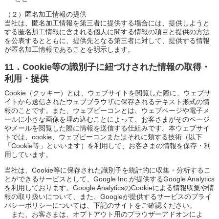
（２）匿名加工情報の提供
当社は、匿名加工情報を第三者に提供する場合には、提供しようと
する匿名加工情報に含まれる個人に関する情報の項目と提供の方法
を公表するとともに、提供先となる第三者に対して、提供する情報
が匿名加工情報であることを明示します。
11．Cookie等の識別子に紐づけされた情報の取得・
利用・提供
Cookie（クッキー）とは、ウェブサイトを閲覧した際に、ウェブサ
イトから送信されたウェブブラウザに保存されるテキスト形式の情
報のことです。また、ウェブビーコンとは、ウェブページや電子メ
ールに小さな画像を埋め込むことによって、お客さまがそのページ
やメールを閲覧した際に情報を送信する仕組みです。本ウェブサイ
トでは、cookie、ウェブビーコンまたはそれに類する技術（以下
「Cookie等」といいます）を利用して、お客さまの情報を保存・利
用しています。
当社は、Cookie等に保存された識別子を統計的に収集・分析するこ
とができるサービスとして、Google Inc.が提供するGoogle Analytics
を利用しております。Google AnalyticsのCookieによる情報収集や情
報の取り扱いについて、また、Googleが提供するサービスのプライ
バシーポリシーについては、下記のサイトをご確認ください。
また、お客さまは、オプトアウト用のブラウザーアドオンによ