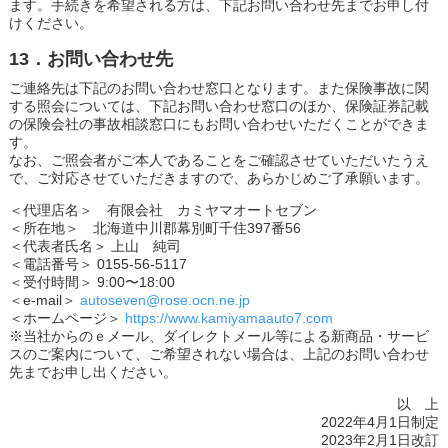
ます。手続きを希望される方は、下記お問い合わせ先までお申し付
けください。
13．お問い合わせ先
ご連絡先は下記のお問い合わせ窓口となります。また保険事故に関
する照会については、下記お問い合わせ窓口のほか、保険証券記載
の保険会社の事故相談窓口にもお問い合わせいただくことができま
す。
なお、ご照会者がご本人であることをご確認させていただいたうえ
で、ご対応させていただきますので、あらかじめご了承願います。
＜代理店名＞ 有限会社 カミヤマオートセブン
＜所在地＞ 北海道中川郡幕別町千住397番56
＜代表者氏名＞ 上山 純司
＜電話番号＞ 0155-56-5117
＜受付時間＞ 9:00〜18:00
＜e-mail＞
autoseven@rose.ocn.ne.jp
＜ホームページ＞
https://www.kamiyamaauto7.com
※当社からのｅメール、ダイレクトメール等による新商品・サービ
スのご案内について、ご希望されない場合は、上記のお問い合わせ
先までお申し出ください。
以 上
2022年4月1日制定
2023年2月1日改訂