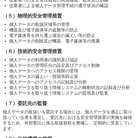
従業者への安全管理措置の周知徹底、教育及び訓練
従業者による個人データ管理手続の遵守状況の確認
（５）物理的安全管理措置
個人データの取扱区域等の管理
機器及び電子媒体等の盗難等の防止
電子媒体等を持ち運ぶ場合の漏えい等の防止
個人データの削除及び機器、電子媒体等の廃棄
（６）技術的安全管理措置
個人データの利用者の識別及び認証
個人データの管理区分の設定及びアクセス制御
個人データへのアクセス権限の管理
個人データの漏えい・毀損等防止策
個人データへのアクセスの記録及び分析
個人データを取り扱う情報システムの稼動状況の記録及び分析
個人データを取り扱う情報システムの監視及び監査
（７）委託先の監督
個人データの取扱いを委託する場合には、個人データを適正に取り
扱っている者を選定し、委託先における安全管理措置の実施を確保
するため、外部委託に係る取扱規程を整備し、定期的に見直してい
ます。