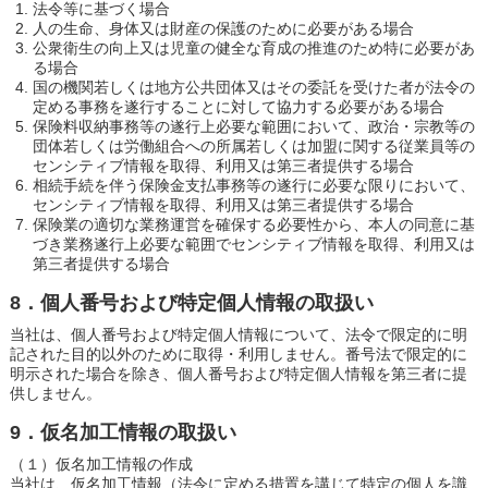
法令等に基づく場合
人の生命、身体又は財産の保護のために必要がある場合
公衆衛生の向上又は児童の健全な育成の推進のため特に必要があ
る場合
国の機関若しくは地方公共団体又はその委託を受けた者が法令の
定める事務を遂行することに対して協力する必要がある場合
保険料収納事務等の遂行上必要な範囲において、政治・宗教等の
団体若しくは労働組合への所属若しくは加盟に関する従業員等の
センシティブ情報を取得、利用又は第三者提供する場合
相続手続を伴う保険金支払事務等の遂行に必要な限りにおいて、
センシティブ情報を取得、利用又は第三者提供する場合
保険業の適切な業務運営を確保する必要性から、本人の同意に基
づき業務遂行上必要な範囲でセンシティブ情報を取得、利用又は
第三者提供する場合
8．個人番号および特定個人情報の取扱い
当社は、個人番号および特定個人情報について、法令で限定的に明
記された目的以外のために取得・利用しません。番号法で限定的に
明示された場合を除き、個人番号および特定個人情報を第三者に提
供しません。
9．仮名加工情報の取扱い
（１）仮名加工情報の作成
当社は、仮名加工情報（法令に定める措置を講じて特定の個人を識