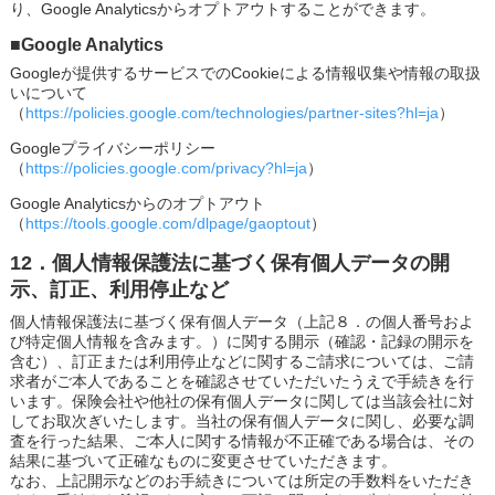
り、Google Analyticsからオプトアウトすることができます。
■Google Analytics
Googleが提供するサービスでのCookieによる情報収集や情報の取扱
いについて
（
https://policies.google.com/technologies/partner-sites?hl=ja
）
Googleプライバシーポリシー
（
https://policies.google.com/privacy?hl=ja
）
Google Analyticsからのオプトアウト
（
https://tools.google.com/dlpage/gaoptout
）
12．個人情報保護法に基づく保有個人データの開
示、訂正、利用停止など
個人情報保護法に基づく保有個人データ（上記８．の個人番号およ
び特定個人情報を含みます。）に関する開示（確認・記録の開示を
含む）、訂正または利用停止などに関するご請求については、ご請
求者がご本人であることを確認させていただいたうえで手続きを行
います。保険会社や他社の保有個人データに関しては当該会社に対
してお取次ぎいたします。当社の保有個人データに関し、必要な調
査を行った結果、ご本人に関する情報が不正確である場合は、その
結果に基づいて正確なものに変更させていただきます。
なお、上記開示などのお手続きについては所定の手数料をいただき