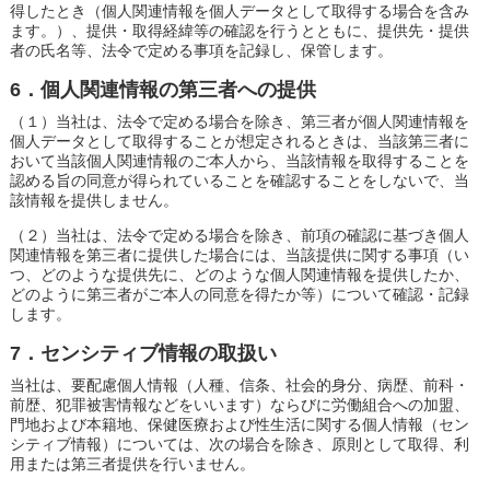
得したとき（個人関連情報を個人データとして取得する場合を含み
ます。）、提供・取得経緯等の確認を行うとともに、提供先・提供
者の氏名等、法令で定める事項を記録し、保管します。
6．個人関連情報の第三者への提供
（１）当社は、法令で定める場合を除き、第三者が個人関連情報を
個人データとして取得することが想定されるときは、当該第三者に
おいて当該個人関連情報のご本人から、当該情報を取得することを
認める旨の同意が得られていることを確認することをしないで、当
該情報を提供しません。
（２）当社は、法令で定める場合を除き、前項の確認に基づき個人
関連情報を第三者に提供した場合には、当該提供に関する事項（い
つ、どのような提供先に、どのような個人関連情報を提供したか、
どのように第三者がご本人の同意を得たか等）について確認・記録
します。
7．センシティブ情報の取扱い
当社は、要配慮個人情報（人種、信条、社会的身分、病歴、前科・
前歴、犯罪被害情報などをいいます）ならびに労働組合への加盟、
門地および本籍地、保健医療および性生活に関する個人情報（セン
シティブ情報）については、次の場合を除き、原則として取得、利
用または第三者提供を行いません。