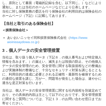
し、原則として書面（電磁的記録を含む。以下同じ。）などにより
通知し、または当社のホームページなどにより公表します。
当社に対し保険業務の委託を行う保険会社の利用目的は保険会社の
ホームページ（下記）に記載してあります。
【当社と取引のある保険会社】
＜損害保険会社＞
あいおいニッセイ同和損害保険株式会社（
https://www.
aioinissaydowa.co.jp
）
3．個人データの安全管理措置
当社は、取り扱う個人データ（下記６．の個人番号および特定個人
情報を含みます。）の漏えい、滅失または毀損の防止、その他個人
データの安全管理のため、安全管理に関する取扱規程などの整備お
よび実施体制の整備など、十分なセキュリティ対策を講じるととも
に、利用目的の達成に必要とされる正確性・最新性を確保するため
の適切な措置を講じ、万が一、問題等が発生した場合は、速やかに
適当な是正対策を行います。
当社は、個人データの安全管理措置に関する社内規程を別途定めて
おり、その具体的内容は主として以下のとおりです。安全管理措置
に関するご質問については、下記１３．のお問い合わせ窓口までお
寄せください。